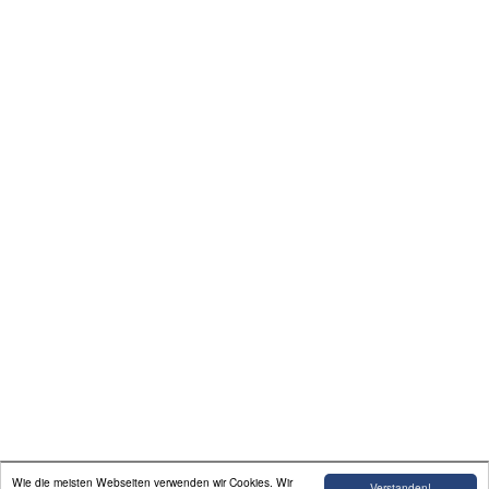
Die lieben Eltern
Theatersitzplan
Abonnement
Preise
Kontakt
Linkliste
Impressum
Wie die meisten Webseiten verwenden wir Cookies. Wir
Verstanden!